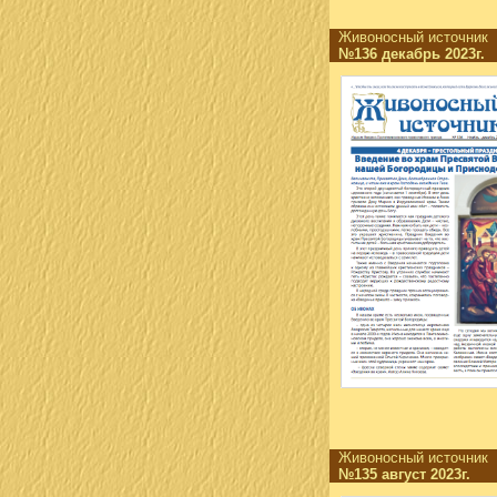
Живоносный источни
№136 декабрь 2023г
Живоносный источни
№135 август 2023г.