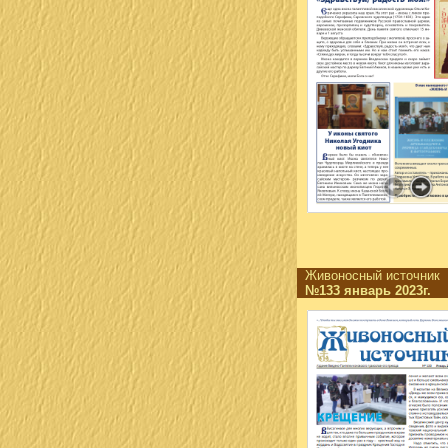
Живоносный источни
№133 январь 2023г.