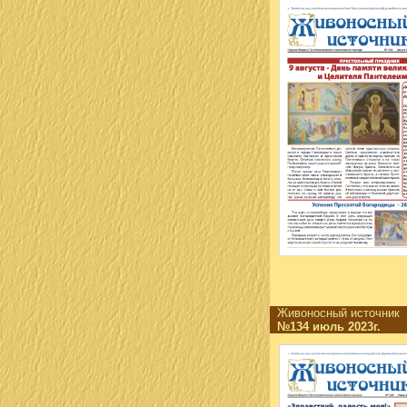
Живоносный источни
№134 июль 2023г.