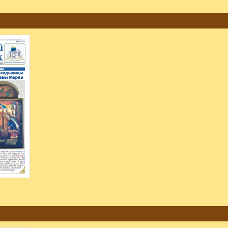
к
.
к