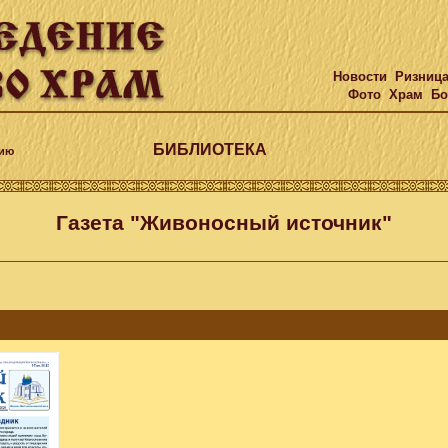
Новости
Ризниц
Фото
Храм
Бо
БИБЛИОТЕКА
нию
Газета "Живоносный источник"
к