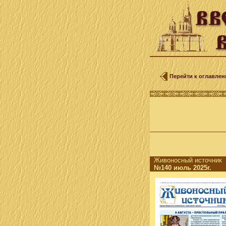
Перейти к оглавле
Живоносный источни
№140 июль 2025г.