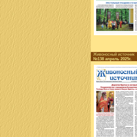
Живоносный источни
№138 апрель 2025г.