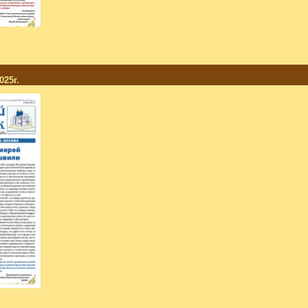
к
2025г.