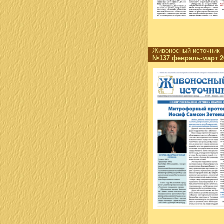
Живоносный источни
№137 февраль-март 