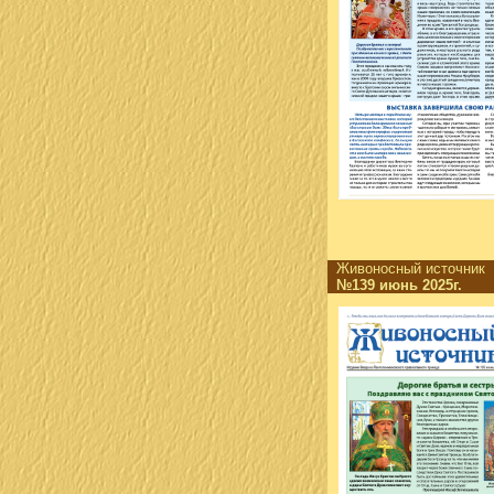
Живоносный источни
№139 июнь 2025г.