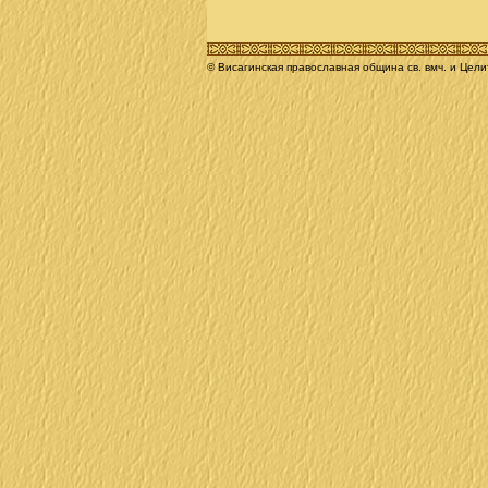
© Висагинская православная община св. вмч. и Цел