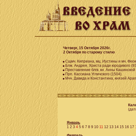
Четверг, 15 Октября 2026г.
2 Октября по старому стилю
Сщмч. Киприана, мц. Иустины и мч. Феок
Блж. Андрея, Христа ради юродивого (93
Преставление блгв. кн. Анны Кашинской 
Прп. Кассиана Угличского (1504).
Мчч. Давида и Константина, князей Арагве
Кале
(дат
Январь
1
2
3
4
5
6
7
8
9
10
11
12
13
14
15
16
17
Февраль