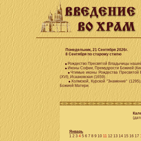
Понедельник, 21 Сентября 2026г.
8 Сентября по старому стилю
Рождество Пресвятой Владычицы наше
Иконы Софии, Премудрости Божией (Кие
Чтимые иконы Рождества Пресвятой Бо
(XVI), Исааковская (1659).
Холмской, Курской "Знамение" (1295)
Божией Матери.
Кале
(дат
Январь
1
2
3
4
5
6
7
8
9
10
11
12
13
14
15
16
17