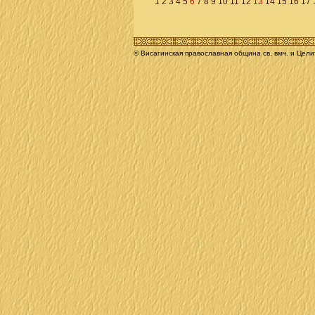
1
2
3
4
5
6
7
8
9
10
11
12
13
14
15
16
17
© Висагинская православная община св. вмч. и Цел