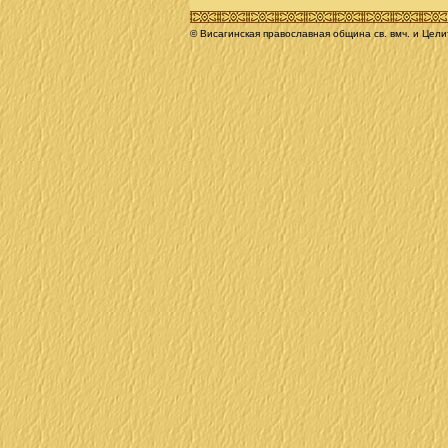
© Висагинская православная община св. вмч. и Цел