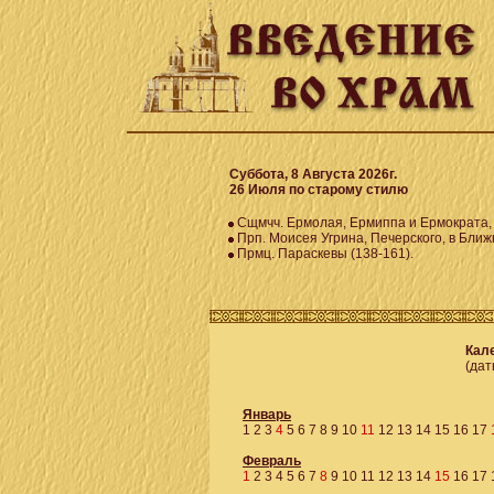
Суббота, 8 Августа 2026г.
26 Июля по старому стилю
Сщмчч. Ермолая, Ермиппа и Ермократа, 
Прп. Моисея Угрина, Печерского, в Ближ
Прмц. Параскевы (138-161).
Кале
(дат
Январь
1
2
3
4
5
6
7
8
9
10
11
12
13
14
15
16
17
Февраль
1
2
3
4
5
6
7
8
9
10
11
12
13
14
15
16
17