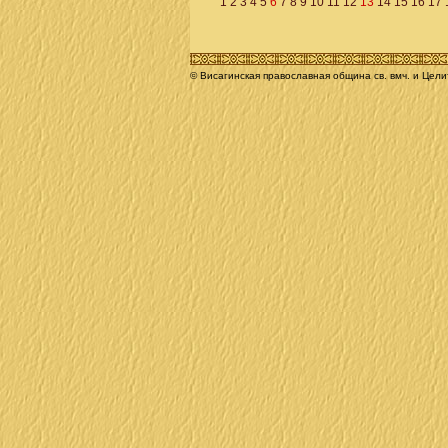
1
2
3
4
5
6
7
8
9
10
11
12
13
14
15
16
17
© Висагинская православная община св. вмч. и Цел