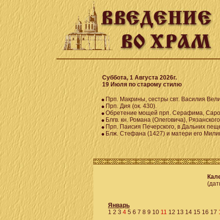
Суббота, 1 Августа 2026г.
19 Июля по старому стилю
Прп. Макрины, сестры свт. Василия Вели
Прп. Дия (ок. 430).
Обретение мощей прп. Серафима, Саров
Блгв. кн. Романа (Олеговича), Рязанского
Прп. Паисия Печерского, в Дальних пеще
Блж. Стефана (1427) и матери его Милиц
Кале
(дат
Январь
1
2
3
4
5
6
7
8
9
10
11
12
13
14
15
16
17