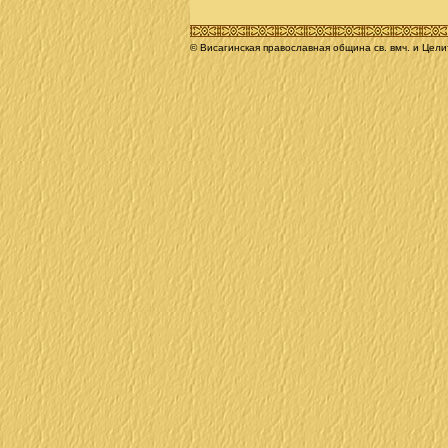
© Висагинская православная община св. вмч. и Цел