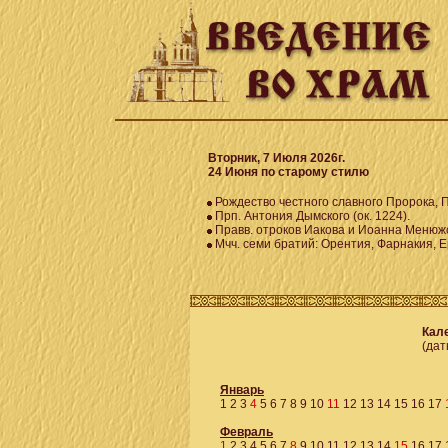
Вторник, 7 Июля 2026г.
24 Июня по старому стилю
Рождество честного славного Пророка, 
Прп. Антония Дымского (ок. 1224).
Правв. отроков Иакова и Иоанна Менюжс
Мчч. семи братий: Орентия, Фарнакия, Е
Кале
(дат
Январь
1
2
3
4
5
6
7
8
9
10
11
12
13
14
15
16
17
Февраль
1
2
3
4
5
6
7
8
9
10
11
12
13
14
15
16
17