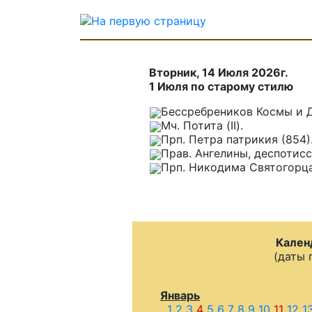
Вторник, 14 Июля 2026г.
1 Июля по старому стилю
Бессребреников Космы и Д
Мч. Потита (II).
Прп. Петра патрикия (854)
Прав. Ангелины, деспотисс
Прп. Никодима Святогорца
Кален
(даты 
Январь
1
2
3
4
5
6
7
8
9
10
11
12
1