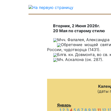
Вторник, 2 Июня 2026г.
20 Мая по старому стилю
Мчч. Фалалея, Александра 
Обретение мощей святи
России, чудотворца (1431).
Блгв. кн. Довмонта, во св
Мч. Аскалона (ок. 287).
Кален
(даты 
Январь
1
2
3
4
5
6
7
8
9
10
11
12
1