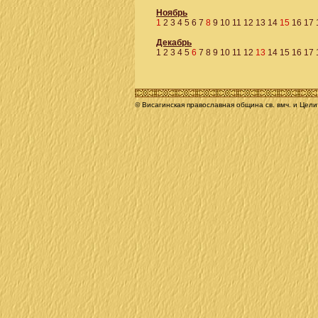
Ноябрь
1
2
3
4
5
6
7
8
9
10
11
12
13
14
15
16
17
Декабрь
1
2
3
4
5
6
7
8
9
10
11
12
13
14
15
16
17
© Висагинская православная община св. вмч. и Цел