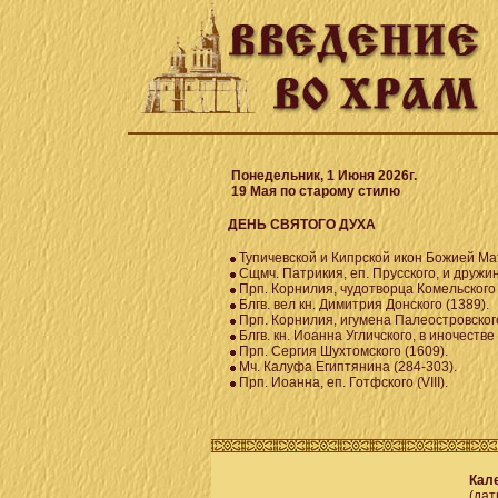
Понедельник, 1 Июня 2026г.
19 Мая по старому стилю
ДЕНЬ СВЯТОГО ДУХА
Тупичевской и Кипрской икон Божией М
Сщмч. Патрикия, еп. Прусского, и дружин
Прп. Корнилия, чудотворца Комельского 
Блгв. вел кн. Димитрия Донского (1389).
Прп. Корнилия, игумена Палеостровского
Блгв. кн. Иоанна Угличского, в иночестве
Прп. Сергия Шухтомского (1609).
Мч. Калуфа Египтянина (284-303).
Прп. Иоанна, еп. Готфского (VIII).
Кале
(дат