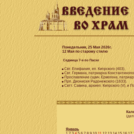
Понедельник, 25 Мая 2026г.
12 Мая по старому стилю
Седмица 7-я по Пасхе
Свт. Епифания, еп. Кипрского (403).
Свт. Германа, патриарха Константинопол
Прославление сщмч. Ермогена, патриарха
Прп. Дионисия Радонежского (1633).
Свтт. Савина, архиеп. Кипрского (V), и П
Кале
(дат
Январь
1
2
3
4
5
6
7
8
9
10
11
12
13
14
15
16
17