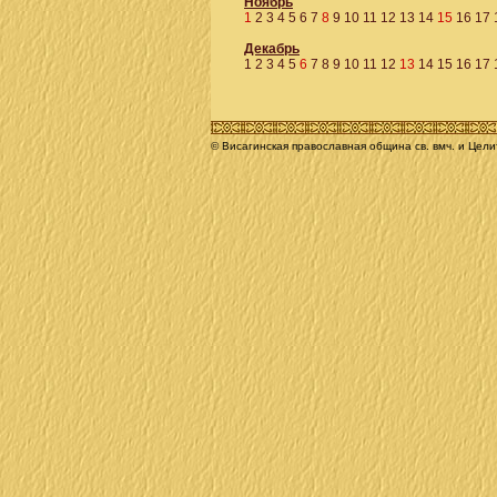
Ноябрь
1
2
3
4
5
6
7
8
9
10
11
12
13
14
15
16
17
Декабрь
1
2
3
4
5
6
7
8
9
10
11
12
13
14
15
16
17
© Висагинская православная община св. вмч. и Цел