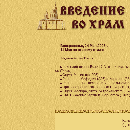
Воскресенье, 24 Мая 2026г.
11 Мая по старому стилю
Неделя 7-я по Пасхе
Челнской иконы Божией Матери, имену
по Пасхе)
.
Сщмч. Мокия (ок. 295).
Равноапп. Мефодия (885) и Кирилла (86
Равноапп. Ростислава, князя Великомора
Прп. Софрония, затворника Печерского, 
Сщмч. Иосифа, митр. Астраханского (167
Свт. Никодима, архиеп. Сербского (1325)
Кале
(дат