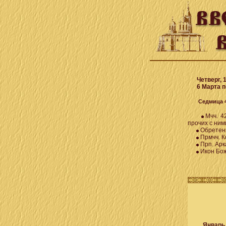
Четверг, 19
6 Марта по
Седмица 4-я
Мчч. 4
прочих с ними
Обретени
Прмчч. К
Прп. Арк
Икон Бож
Январь