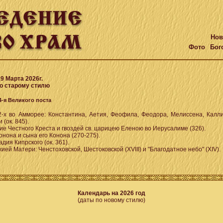
Нов
Фото
Бог
 Марта 2026г.
 старому стилю
 Великого поста
2-х во Амморее: Константина, Аетия, Феофила, Феодора, Мелиссена, Калли
 (ок. 845).
е Честного Креста и гвоздей св. царицею Еленою во Иерусалиме (326).
онона и сына его Конона (270-275).
адия Кипрского (ок. 361).
ией Матери: Ченстоховской, Шестоковской (XVIII) и "Благодатное небо" (XIV).
Календарь на 2026 год
(даты по новому стилю)