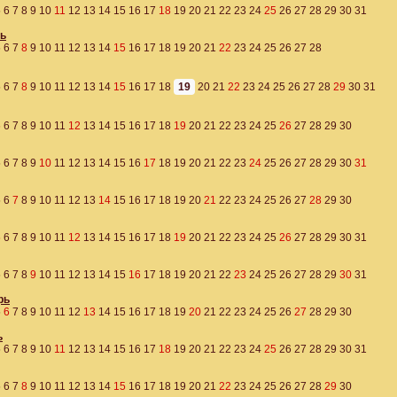
5
6
7
8
9
10
11
12
13
14
15
16
17
18
19
20
21
22
23
24
25
26
27
28
29
30
31
ь
5
6
7
8
9
10
11
12
13
14
15
16
17
18
19
20
21
22
23
24
25
26
27
28
5
6
7
8
9
10
11
12
13
14
15
16
17
18
19
20
21
22
23
24
25
26
27
28
29
30
31
5
6
7
8
9
10
11
12
13
14
15
16
17
18
19
20
21
22
23
24
25
26
27
28
29
30
5
6
7
8
9
10
11
12
13
14
15
16
17
18
19
20
21
22
23
24
25
26
27
28
29
30
31
5
6
7
8
9
10
11
12
13
14
15
16
17
18
19
20
21
22
23
24
25
26
27
28
29
30
5
6
7
8
9
10
11
12
13
14
15
16
17
18
19
20
21
22
23
24
25
26
27
28
29
30
31
5
6
7
8
9
10
11
12
13
14
15
16
17
18
19
20
21
22
23
24
25
26
27
28
29
30
31
рь
5
6
7
8
9
10
11
12
13
14
15
16
17
18
19
20
21
22
23
24
25
26
27
28
29
30
ь
5
6
7
8
9
10
11
12
13
14
15
16
17
18
19
20
21
22
23
24
25
26
27
28
29
30
31
5
6
7
8
9
10
11
12
13
14
15
16
17
18
19
20
21
22
23
24
25
26
27
28
29
30