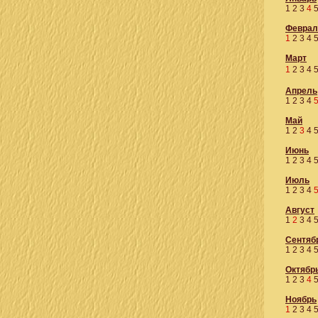
1
2
3
4
Феврал
1
2
3
4
Март
1
2
3
4
Апрель
1
2
3
4
Май
1
2
3
4
Июнь
1
2
3
4
Июль
1
2
3
4
Август
1
2
3
4
Сентяб
1
2
3
4
Октябр
1
2
3
4
Ноябрь
1
2
3
4