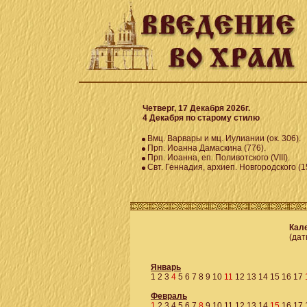
Четверг, 17 Декабря 2026г.
4 Декабря по старому стилю
Вмц. Варвары и мц. Иулиании (ок. 306).
Прп. Иоанна Дамаскина (776).
Прп. Иоанна, еп. Поливотского (VIII).
Свт. Геннадия, архиеп. Новгородского (1
Кале
(дат
Январь
1
2
3
4
5
6
7
8
9
10
11
12
13
14
15
16
17
Февраль
1
2
3
4
5
6
7
8
9
10
11
12
13
14
15
16
17