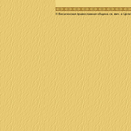
© Висагинская православная община св. вмч. и Цел