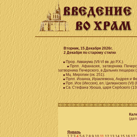
Вторник, 15 Декабря 2026г.
2 Декабря по старому стилю
Прор. Аввакума (VII-VI вв. до Р.Х.).
Прпп. Афанасия, затворника Печерск
затворника Печерского, в Дальних пещерах (XI
Мц. Миропии (ок. 251).
Прпп. Иоанна, Ираклемона, Андрея и Фе
Прп. Исе (Иессея), еп. Цилканского (VI) (Г
Св. Стефана Уроша, царя Сербского (13
Кале
(дат
Январь
1
2
3
4
5
6
7
8
9
10
11
12
13
14
15
16
17