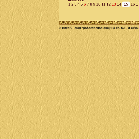
1
2
3
4
5
6
7
8
9
10
11
12
13
14
15
16
1
© Висагинская православная община св. вмч. и Цел