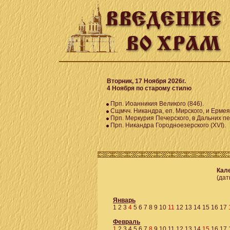
Вторник, 17 Ноября 2026г.
4 Ноября по старому стилю
Прп. Иоанникия Великого (846).
Сщмчч. Никандра, еп. Мирского, и Ермея 
Прп. Меркурия Печерского, в Дальних пе
Прп. Никандра Городноезерского (XVI).
Кале
(дат
Январь
1
2
3
4
5
6
7
8
9
10
11
12
13
14
15
16
17
Февраль
1
2
3
4
5
6
7
8
9
10
11
12
13
14
15
16
17