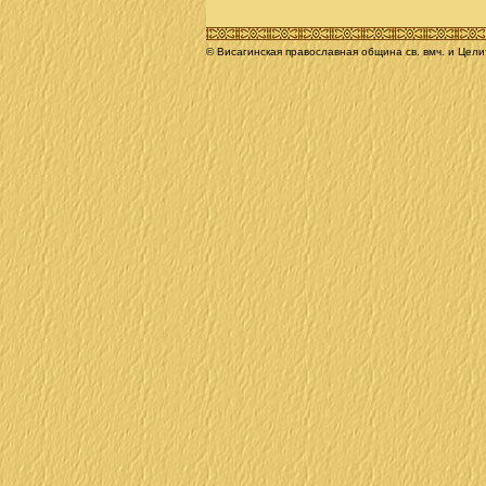
© Висагинская православная община св. вмч. и Цел