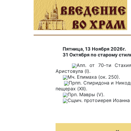
Пятница, 13 Ноября 2026г.
31 Октября по старому стил
Апп. от 70-ти Стахия
Аристовула (I).
Мч. Епимаха (ок. 250).
Прпп. Спиридона и Никод
пещерах (XII).
Прп. Мавры (V).
Сщмч. протоиерея Иоанна 