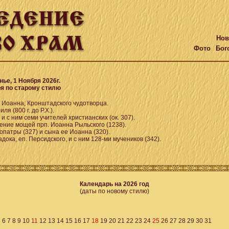
Нов
Фото
Бог
е, 1 Ноября 2026г.
 по старому стилю
. Иоанна, Кронштадского чудотворца.
ля (800 г. до Р.Х.).
 и с ним семи учителей христианских (ок. 307).
ние мощей прп. Иоанна Рыльского (1238).
опатры (327) и сына ее Иоанна (320).
дока, еп. Персидского, и с ним 128-ми мучеников (342).
Календарь на 2026 год
(даты по новому стилю)
5
6
7
8
9
10
11
12
13
14
15
16
17
18
19
20
21
22
23
24
25
26
27
28
29
30
31