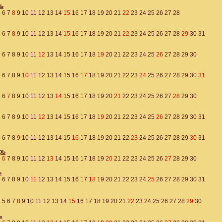
ь
5
6
7
8
9
10
11
12
13
14
15
16
17
18
19
20
21
22
23
24
25
26
27
28
5
6
7
8
9
10
11
12
13
14
15
16
17
18
19
20
21
22
23
24
25
26
27
28
29
30
31
5
6
7
8
9
10
11
12
13
14
15
16
17
18
19
20
21
22
23
24
25
26
27
28
29
30
5
6
7
8
9
10
11
12
13
14
15
16
17
18
19
20
21
22
23
24
25
26
27
28
29
30
31
5
6
7
8
9
10
11
12
13
14
15
16
17
18
19
20
21
22
23
24
25
26
27
28
29
30
5
6
7
8
9
10
11
12
13
14
15
16
17
18
19
20
21
22
23
24
25
26
27
28
29
30
31
5
6
7
8
9
10
11
12
13
14
15
16
17
18
19
20
21
22
23
24
25
26
27
28
29
30
31
рь
5
6
7
8
9
10
11
12
13
14
15
16
17
18
19
20
21
22
23
24
25
26
27
28
29
30
ь
5
6
7
8
9
10
11
12
13
14
15
16
17
18
19
20
21
22
23
24
25
26
27
28
29
30
31
4
5
6
7
8
9
10
11
12
13
14
15
16
17
18
19
20
21
22
23
24
25
26
27
28
29
30
ь