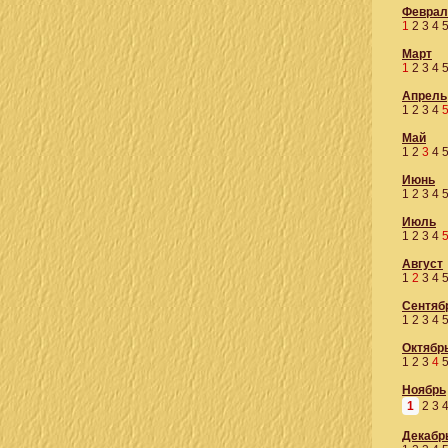
Феврал
1
2
3
4
Март
1
2
3
4
Апрель
1
2
3
4
Май
1
2
3
4
Июнь
1
2
3
4
Июль
1
2
3
4
Август
1
2
3
4
Сентяб
1
2
3
4
Октябр
1
2
3
4
Ноябрь
1
2
3
Декабр