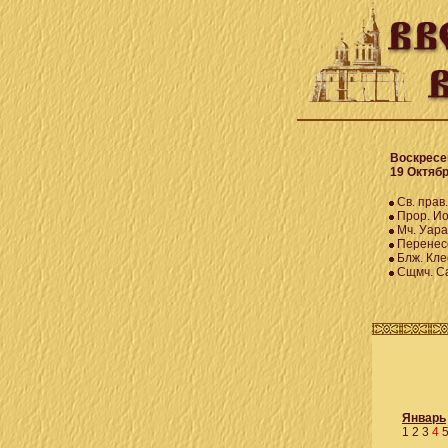
Воскресень
19 Октября
Св. прав
Прор. Иои
Мч. Уара
Перенесе
Блж. Кле
Сщмч. Са
Январь
1
2
3
4