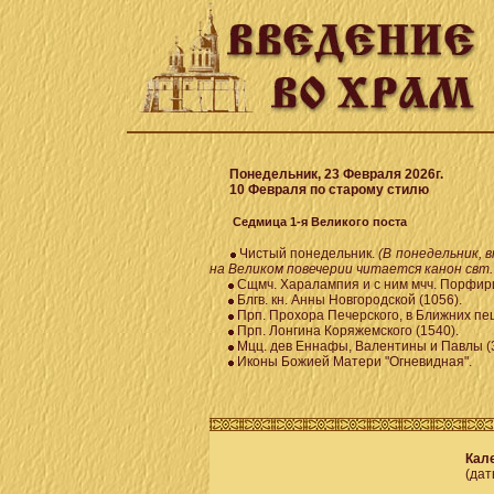
Понедельник, 23 Февраля 2026г.
10 Февраля по старому стилю
Седмица 1-я Великого поста
Чистый понедельник.
(В понедельник, 
на Великом повечерии читается канон свт.
Сщмч. Харалампия и с ним мчч. Порфирия
Блгв. кн. Анны Новгородской (1056).
Прп. Прохора Печерского, в Ближних пе
Прп. Лонгина Коряжемского (1540).
Мцц. дев Еннафы, Валентины и Павлы (3
Иконы Божией Матери "Огневидная".
Кале
(дат