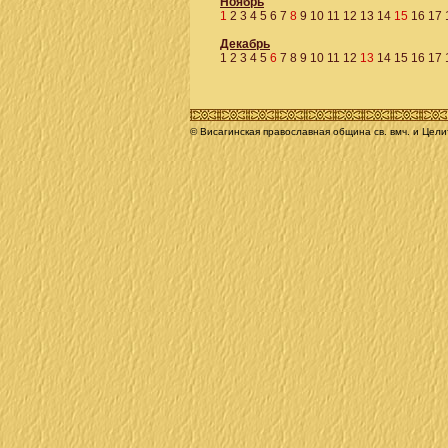
Ноябрь
1
2
3
4
5
6
7
8
9
10
11
12
13
14
15
16
17
Декабрь
1
2
3
4
5
6
7
8
9
10
11
12
13
14
15
16
17
© Висагинская православная община св. вмч. и Цел