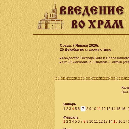
Среда, 7 Января 2026г.
25 Декабря по старому стилю
Рождество Господа Бога и Спаса нашег
От 25 декабря до 5 января - Святки (св
Кале
(дат
Январь
1
2
3
4
5
6
7
8
9
10
11
12
13
14
15
16
1
Февраль
1
2
3
4
5
6
7
8
9
10
11
12
13
14
15
16
17