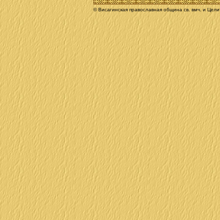
© Висагинская православная община св. вмч. и Цел