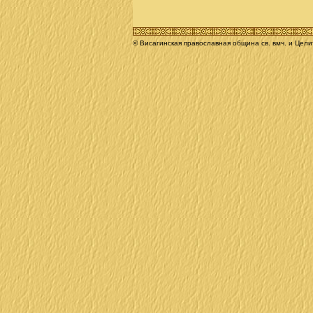
© Висагинская православная община св. вмч. и Цел