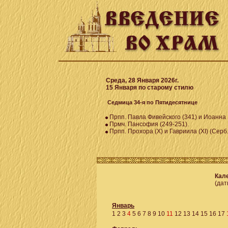
Среда, 28 Января 2026г.
15 Января по старому стилю
Седмица 34-я по Пятидесятнице
Прпп. Павла Фивейского (341) и Иоанна 
Прмч. Пансофия (249-251).
Прпп. Прохора (X) и Гавриила (XI) (Серб.
Кале
(дат
Январь
1
2
3
4
5
6
7
8
9
10
11
12
13
14
15
16
17